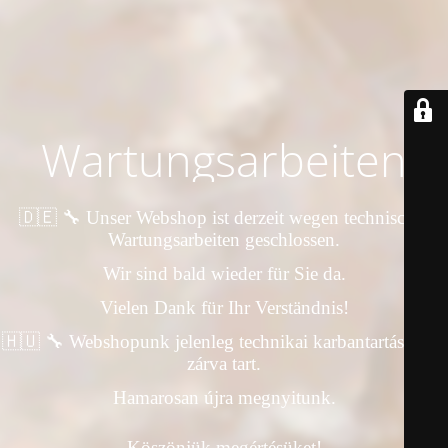
Wartungsarbeiten
🇩🇪 🔧 Unser Webshop ist derzeit wegen technischer
Wartungsarbeiten geschlossen.
Wir sind bald wieder für Sie da.
Vielen Dank für Ihr Verständnis!
🇭🇺 🔧 Webshopunk jelenleg technikai karbantartás miatt
zárva tart.
Hamarosan újra megnyitunk.
Köszönjük megértésüket!