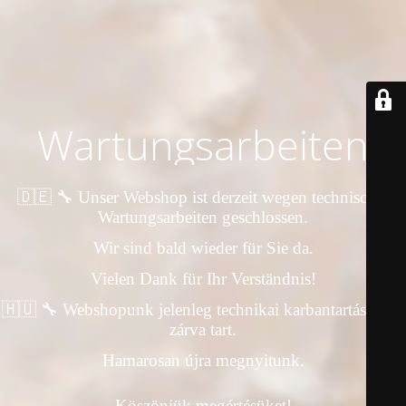
Wartungsarbeiten
🇩🇪 🔧 Unser Webshop ist derzeit wegen technischer
Wartungsarbeiten geschlossen.
Wir sind bald wieder für Sie da.
Vielen Dank für Ihr Verständnis!
🇭🇺 🔧 Webshopunk jelenleg technikai karbantartás miatt
zárva tart.
Hamarosan újra megnyitunk.
Köszönjük megértésüket!