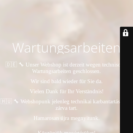
Wartungsarbeiten
🇩🇪 🔧 Unser Webshop ist derzeit wegen technischer
Wartungsarbeiten geschlossen.
Wir sind bald wieder für Sie da.
Vielen Dank für Ihr Verständnis!
🇭🇺 🔧 Webshopunk jelenleg technikai karbantartás miatt
zárva tart.
Hamarosan újra megnyitunk.
Köszönjük megértésüket!