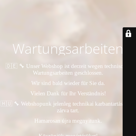
Wartungsarbeiten
🇩🇪 🔧 Unser Webshop ist derzeit wegen technischer
Wartungsarbeiten geschlossen.
Wir sind bald wieder für Sie da.
Vielen Dank für Ihr Verständnis!
🇭🇺 🔧 Webshopunk jelenleg technikai karbantartás miatt
zárva tart.
Hamarosan újra megnyitunk.
Köszönjük megértésüket!