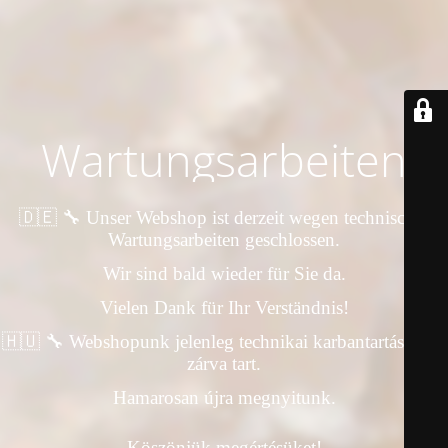
Wartungsarbeiten
🇩🇪 🔧 Unser Webshop ist derzeit wegen technischer
Wartungsarbeiten geschlossen.
Wir sind bald wieder für Sie da.
Vielen Dank für Ihr Verständnis!
🇭🇺 🔧 Webshopunk jelenleg technikai karbantartás miatt
zárva tart.
Hamarosan újra megnyitunk.
Köszönjük megértésüket!