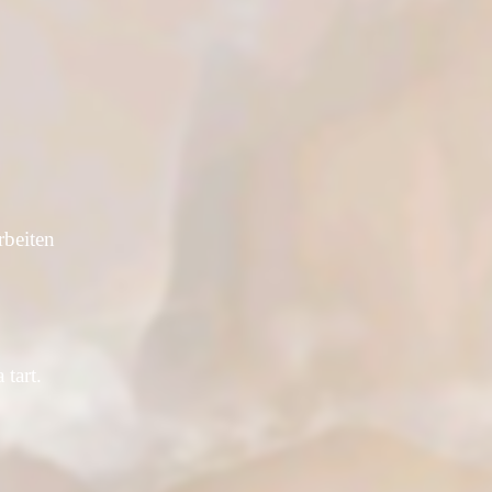
rbeiten
tart.