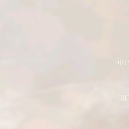
🇩🇪 
🇭🇺